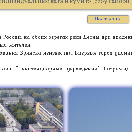
индивидуальные ката и кумитэ (себу санбон)
Положение
 России, на обоих берегах реки Десны при впаден
ыс. жителей.
ования Брянска неизвестна. Впервые город упоми
лава "Пенитенциарные учреждения" (тюрьмы) 