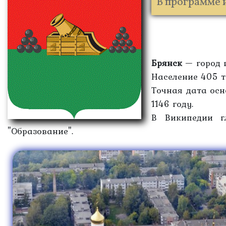
В программе 
Брянск
— город в
Население 405 т
Точная дата осн
1146 году.
В Википедии г
"Образование".