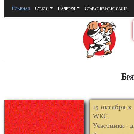
Главная
(current)
Стили
Галерея
Старая версия сайта
Бря
13 октября в
WKC.
Участники - д