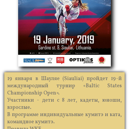
19 января в Шауляе (Siauliai) пройдет 19-й
международный турнир «Baltic States
Championship Open».
Участники - дети с 8 лет, кадеты, юноши,
взрослые.
В программе индивидуальные кумитэ и ката,
командное кумитэ.