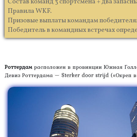
Состав команд 3 спортсмена + два запасны
Правила WKF.
Призовые выплаты командам победителям 
Победитель в командных встречах опреде
Роттердам
расположен в провинции Южная Голлан
Девиз Роттердама — Sterker door strijd («Окреп в