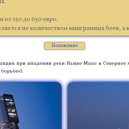
х.
от 150 до 650 евро.
ляется не количеством выигранных боев, а 
Положение
дия при впадении реки Ньиве-Маас в Северное м
 борьбе»).