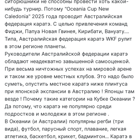
ситорюшники не способны провести хоть какой-
нибудь турнир. Потому "Oceania Cup New
Caledonia" 2025 года проводит Австралийская
федерация каратэ. С целью привлечения команд
Фиджи, Папуа Новая Гвинея, Кирибати, Вануату....
Типа, Австралийская федерация каратэ WKF рулит
в этом регионе планеты.
Руководители Австралийской федерации каратэ
обладают неадекватно завышенной самооценкой.
При весьма ничтожных успехах на мировой арене
и таком же уровне местных клубов. Это надо было
суметь, опустить местное каратэ ниже плинтуса
при японской экспансии в Австралию ! Японцы там
везде ! Почему такие категории на Кубке Океании ?
Да потому, что каратэ не популярно среди
подростков и молодежи в этом регионе .
В Океании (и Австралии) популярны регби (три
вида), футбол, парусный спорт, плавание, легкая
атлетика, баскетбол, крикет, бадминтон... Каратэ в