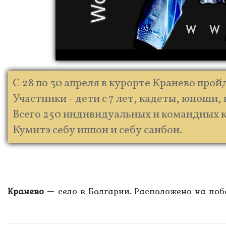
С 28 по 30 апреля в курорте Кранево про
Участники - дети с 7 лет, кадеты, юноши, ю
Всего 250 индивидуальных и командных к
Кумитэ себу иппон и себу санбон.
Кранево
— село в Болгарии. Расположено на побе