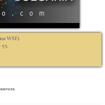
сия WSF).
 53.
жителя.