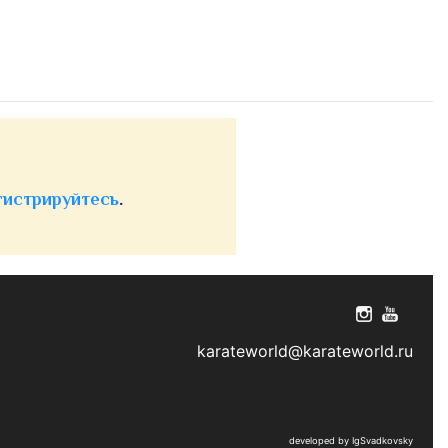
гистрируйтесь
.
karateworld@karateworld.ru
developed by IgSvadkovsky