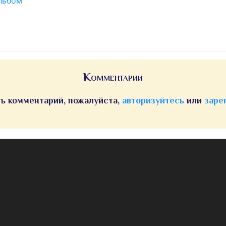
льбом
Комментарии
ь комментарий, пожалуйста,
авторизуйтесь
или
заре