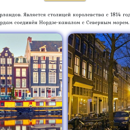
андов. Является столицей королевства с 1814 го
тердам соединён Нордзе-каналом с Северным морем