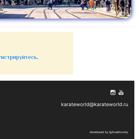
гистрируйтесь
.
karateworld@karateworld.ru
developed by IgSvadkovsky