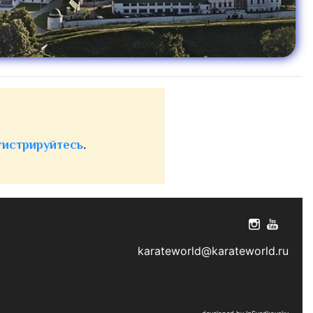
гистрируйтесь
.
karateworld@karateworld.ru