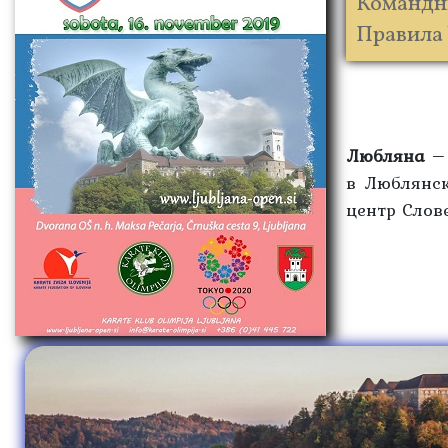
Командны
Правила
Любляна
– 
в Люблянск
центр Слов