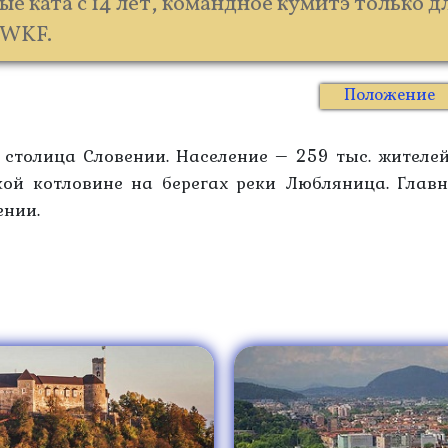
е ката с 14 лет, командное кумитэ только д
 WKF.
Положение
столица Словении. Население – 259 тыс. жителе
ой котловине на берегах реки Любляница. Глав
ении.