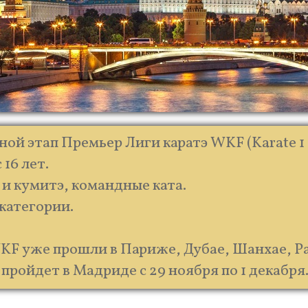
ной этап Премьер Лиги каратэ WKF (Karate 1 -
 16 лет.
 и кумитэ, командные ката.
категории.
KF уже прошли в Париже, Дубае, Шанхае, Ра
пройдет в Мадриде с 29 ноября по 1 декабря