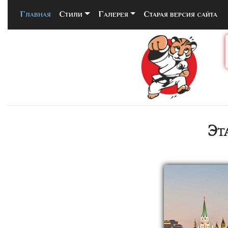
Главная
(current)
Стили
Галерея
Старая версия сайта
Эт