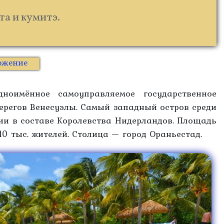
та и кумитэ.
ожение
имённое самоуправляемое государственное
ерегов Венесуэлы. Самый западный остров среди
ии в составе Королевства Нидерландов. Площадь
10 тыс. жителей. Столица — город Ораньестад.