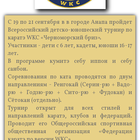
С 19 по 21 сентября в в городе Анапа пройдет
Всероссийский детско-юношеский турнир по
каратэ WKC «Черноморский бриз».
Участники - дети с 6 лет, кадеты, юноши 16-17
лет.
В программе кумитэ себу иппон и себу
санбон.
Соревнования по ката проводятся по двум
направлениям - Ренгокай (Серин-рю + Вадо-
рю + Годзю-рю + Сито-рю + Фудокан) и
Сётокан (отдельно).
Турнир открыт для всех стилей и
направлений каратэ, клубов и федераций.
Проводит его Общероссийская спортивная
общественная организация «Федерация
каратэ по версии WKC».