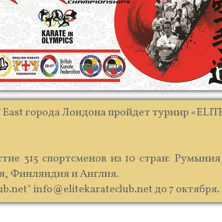
f East города Лондона пройдет турнир «ELITE
тие 315 спортсменов из 10 стран: Румыния
ия, Финляндия и Англия.
b.net" info@elitekarateclub.net до 7 октября.