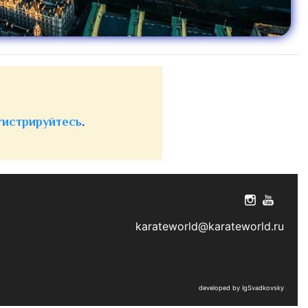
гистрируйтесь
.
karateworld@karateworld.ru
developed by IgSvadkovsky