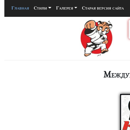
Главная
(current)
Стили
Галерея
Старая версия сайта
Междун