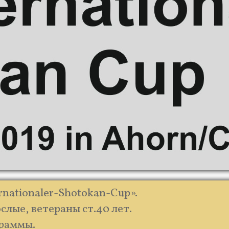
rnationaler-Shotokan-Cup».
слые, ветераны ст.40 лет.
раммы.