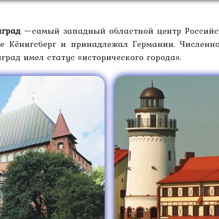
нград
—самый западный областной центр Российск
е Кёнигсберг и принадлежал Германии. Численно
град имел статус «исторического города».