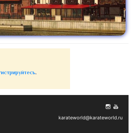
гистрируйтесь
.
karateworld@karateworld.ru