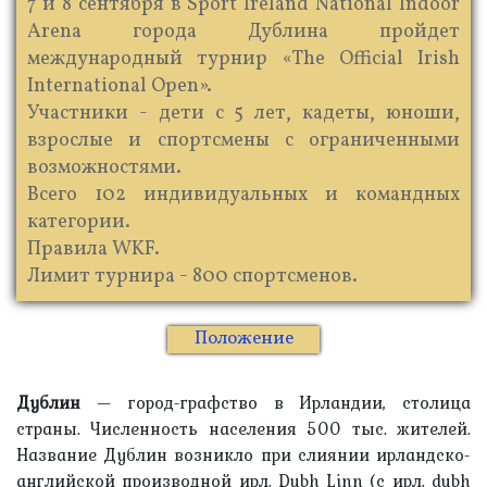
7 и 8 сентября в Sport Ireland National Indoor
Arenа города Дублина пройдет
международный турнир «The Official Irish
International Open».
Участники - дети с 5 лет, кадеты, юноши,
взрослые и спортсмены с ограниченными
возможностями.
Всего 102 индивидуальных и командных
категории.
Правила WKF.
Лимит турнира - 800 спортсменов.
Положение
Дублин
— город-графство в Ирландии, столица
страны. Численность населения 500 тыс. жителей.
Название Дублин возникло при слиянии ирландско-
английской производной ирл. Dubh Linn (с ирл. dubh