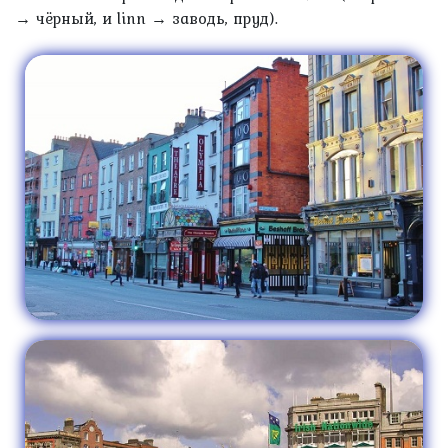
→ чёрный, и linn → заводь, пруд).