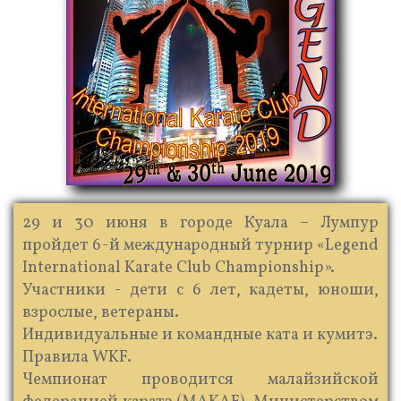
29 и 30 июня в городе Куала – Лумпур
пройдет 6-й международный турнир «Legend
International Karate Club Championship».
Участники - дети с 6 лет, кадеты, юноши,
взрослые, ветераны.
Индивидуальные и командные ката и кумитэ.
Правила WKF.
Чемпионат проводится малайзийской