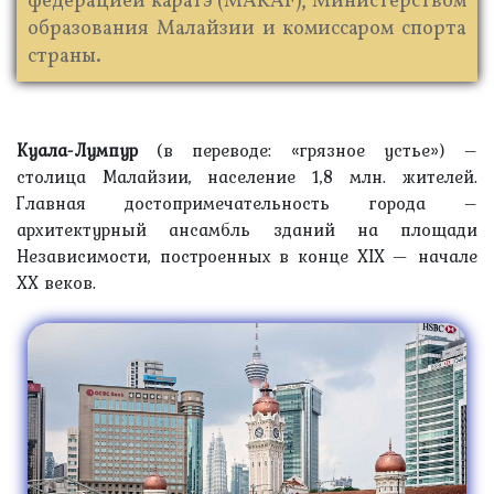
федерацией каратэ (MAKAF), Министерством
образования Малайзии и комиссаром спорта
страны.
Куала-Лумпур
(в переводе: «грязное устье») –
столица Малайзии, население 1,8 млн. жителей.
Главная достопримечательность города –
архитектурный ансамбль зданий на площади
Независимости, построенных в конце XIX — начале
XX веков.