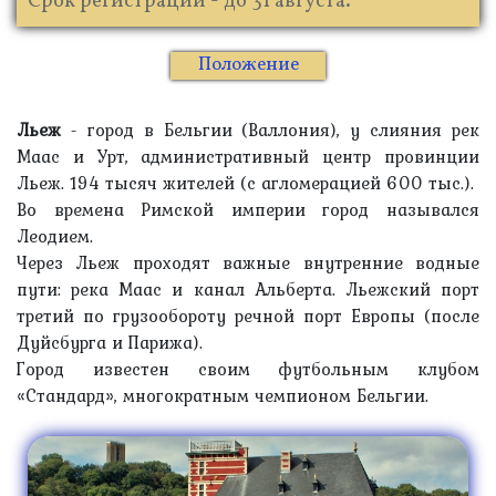
Срок регистрации - до 31 августа.
Положение
Льеж
- город в Бельгии (Валлония), у слияния рек
Маас и Урт, административный центр провинции
Льеж. 194 тысяч жителей (с агломерацией 600 тыс.).
Во времена Римской империи город назывался
Леодием.
Через Льеж проходят важные внутренние водные
пути: река Маас и канал Альберта. Льежский порт
третий по грузообороту речной порт Европы (после
Дуйсбурга и Парижа).
Город известен своим футбольным клубом
«Стандард», многократным чемпионом Бельгии.