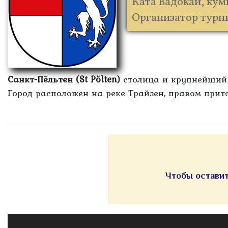
Ката Вадокай, кум
Организатор турнир
Санкт-Пёльтен (St Pölten)
столица и крупнейший г
Город расположен на реке Трайзен, правом прит
Чтобы оставит