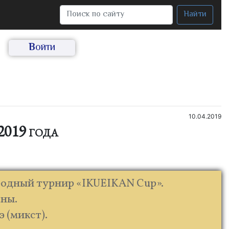
Найти
Войти
10.04.2019
019 года
ародный турнир «IKUEIKAN Cup».
аны.
 (микст).