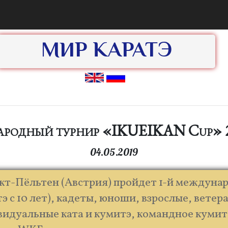
МИР КАРАТЭ
родный турнир «IKUEIKAN Cup» 2
04.05.2019
нкт-Пёльтен (Австрия) пройдет 1-й междун
тэ с 10 лет), кадеты, юноши, взрослые, ветер
идуальные ката и кумитэ, командное кумитэ