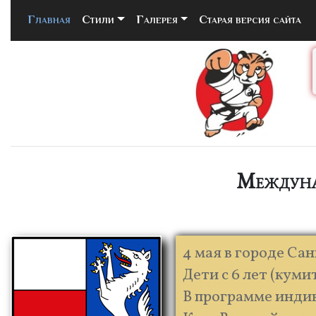
Главная
(current)
Стили
Галерея
Старая версия сайта
Междуна
4 мая в городе Са
Дети с 6 лет (куми
В программе индив