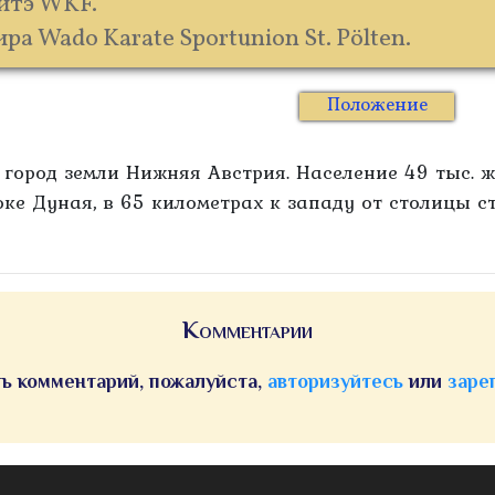
итэ WKF.
а Wado Karate Sportunion St. Pölten.
Положение
ород земли Нижняя Австрия. Население 49 тыс. ж
оке Дуная, в 65 километрах к западу от столицы с
Комментарии
ь комментарий, пожалуйста,
авторизуйтесь
или
заре