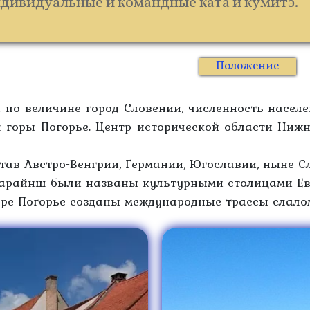
дивидуальные и командные ката и кумитэ.
Положение
по величине город Словении, численность населе
я горы Погорье. Центр исторической области Ниж
став Австро-Венгрии, Германии, Югославии, ныне С
имарайнш были названы культурными столицами Ев
оре Погорье созданы международные трассы слалом