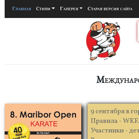
Главная
(current)
Стили
Галерея
Старая версия сайта
Междунаро
9 сентября в 
Правила - WKF
Участники - де