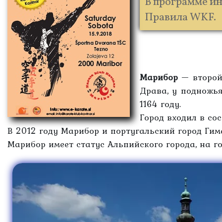
В программе ин
Правила WKF.
Марибор
— второй 
Драва, у подножь
1164 году.
Город входил в со
В 2012 году Марибор и португальский город Г
Марибор имеет статус Альпийского города, на г