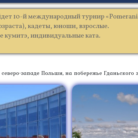
ройдет 10-й международный турнир «Pomerani
 возраста), кадеты, юноши, взрослые.
е кумитэ, индивидуальные ката.
северо-западе Польши, на побережье Гданьского з