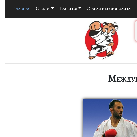
Главная
(current)
Стили
Галерея
Старая версия сайта
Междун