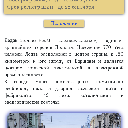
вид программы, € 35 - за командный.
Срок регистрации - до 22 сентября.
Положение
Лодзь
(польск. Łódź) — «лодка», «ладья») — один из
крупнейших городов Польши. Население 770 тыс.
человек. Лодзь расположен в центре страны, в 120
километрах к юго-западу от Варшавы и является
центром польской текстильной и электронной
промышленности.
В городе много архитектурных памятников,
особняков, вилл и дворцов польской знати и
фабрикантов 19 века, католические и
евангелические костелы.