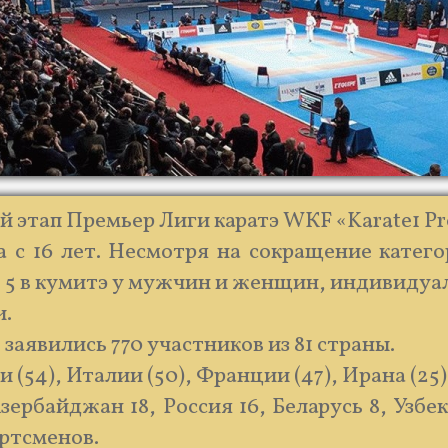
й этап Премьер Лиги каратэ WКF «Karate1 Prem
та с 16 лет. Несмотря на сокращение кате
о 5 в кумитэ у мужчин и женщин, индивидуа
и.
заявились 770 участников из 81 страны.
4), Италии (50), Франции (47), Ирана (25),
зербайджан 18, Россия 16, Беларусь 8, Узбек
ортсменов.