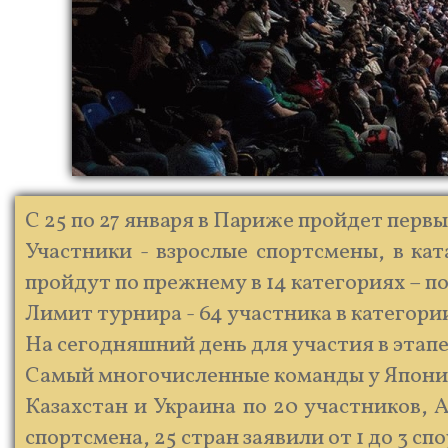
С 25 по 27 января в Париже пройдет первы
Участники - взрослые спортсмены, в ка
пройдут по прежнему в 14 категориях – п
Лимит турнира - 64 участника в категори
На сегодняшний день для участия в этапе 
Самый многочисленные команды у Японии (5
Казахстан и Украина по 20 участников, А
спортсмена, 25 стран заявили от 1 до 3 сп