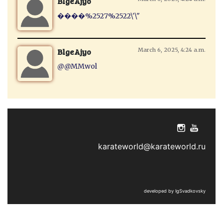
BlgeAjyo
����%2527%2522\'\"
BlgeAjyo
March 6, 2025, 4:24 a.m.
@@MMwol
karateworld@karateworld.ru
developed by IgSvadkovsky